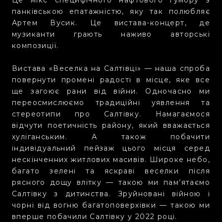
панківською епатажністю, яку так полюбляє
Артем Вусик. Це вистава-концерт, де
музиканти грають наживо авторські
композиції.
Вистава «Веселка на Салтівці» — наша спроба
повернути промені радості в місце, яке все
ще загоює рани від війни. Одночасно ми
переосмислюємо традиційні уявлення та
стереотипи про Салтівку. Намагаємося
відчути поетичність району, який вважається
хуліганським. А також побачити
індивідуальний пейзаж цього місця серед
нескінченних житлових масивів. Широке небо,
багато зелені та яскраві веселки після
рясного дощу влітку — такою ми пам’ятаємо
Салтівку з дитинства. Зруйновані війною і
чорні від вогню багатоповерхівки — такою ми
вперше побачили Салтівку у 2022 році.