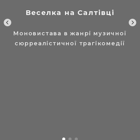
Веселка на Салтівці
Моновистава в жанрі музичної
сюрреалістичної трагікомедії