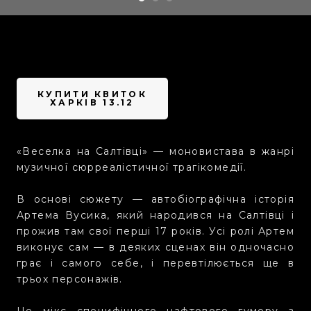
КУПИТИ КВИТОК
ХАРКІВ 13.12
«Веселка на Салтівці» — моновистава в жанрі
музичної сюрреалістичної трагікомедії.
В основі сюжету — автобіографічна історія
Артема Вусика, який народився на Салтівці і
прожив там свої перші 17 років. Усі ролі Артем
виконує сам — в деяких сценах він одночасно
грає і самого себе, і перевтілюється ще в
трьох персонажів.
Це мікс специфічного нафтового гумору з