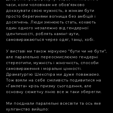
часи, коли чоловікам не обов'язково
доказувати свою мужність, а жінкам бути
просто берегинями вогнища без амбіцій і
досягнень. Люди змінюють стать, кохають
один одного незалежно від гендерної
ідентичності, роблять камінг-аути,
самовиражаються через одяг, танці, хобі.
У виставі ми також міркуємо "бути чи не бути",
але паралельно переосмислюємо гендерні
стереотипи, мужність і жіночність, способи
самовираження і моральні цінності.
Драматургію Шекспіра ми дуже поважаємо.
Тож взяли на себе сміливість подивитися на
«Гамлета» крізь призму сьогодення, але
основну сюжетну лінію все ж таки зберегли.
Ми поєднали паралельні всесвіти та ось яке
хуліганство вийшло: