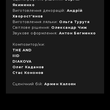
Якименко
Виготовлення декорацій:
Андрій
Хворост'янов
Виготовлення ляльки:
Ольга Турутя
Світлове рішення:
Олександр Чиж
Звукове оформлення:
Антон Бегменко
Композитор/ки:
THE AND
IIID
DIAKOVA
Олег Каданов
Стас Кононов
Сценічний бій:
Армен Калоян