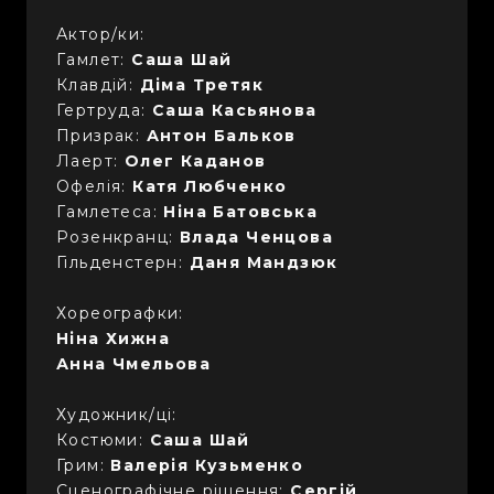
Актор/ки:
Гамлет:
Саша Шай
Клавдій:
Діма Третяк
Гертруда:
Саша Касьянова
Призрак:
Антон Бальков
Лаерт:
Олег Каданов
Офелія:
Катя Любченко
Гамлетеса:
Ніна Батовська
Розенкранц:
Влада Ченцова
Гільденстерн:
Даня Мандзюк
Хореографки:
Ніна Хижна
Анна Чмельова
Художник/ці:
Костюми:
Саша Шай
Грим:
Валерія Кузьменко
Сценографічне рішення:
Сергій