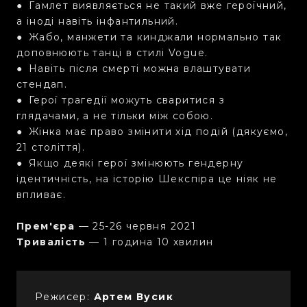
● Гамлет виявляється не такий вже героїчний,
а іноді навіть інфантильний.
● Жабо, манжети та кинджали нормально так
доповнюють танці в стилі Vogue.
● Навіть після смерті можна влаштувати
стендап.
● Герої трагедії можуть сваритися з
глядачами, а не тільки між собою.
● Жінка має право змінити хід подій (дякуємо,
21 століття).
● Якщо деякі герої змінюють гендерну
ідентичність, на історію Шекспіра це ніяк не
впливає.
Прем'єра
— 25-26 червня 2021
Тривалість
— 1 година 10 хвилин
Режисер:
Артем Вусик