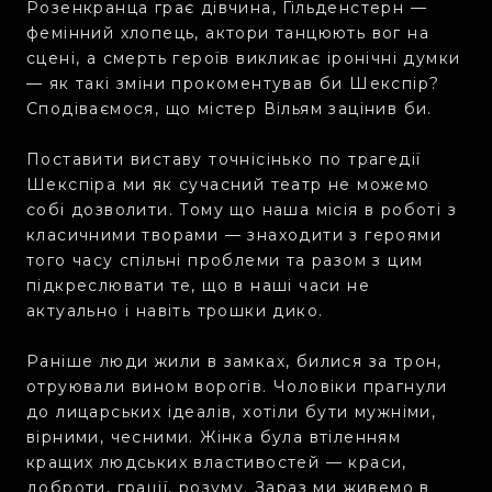
Розенкранца грає дівчина, Гільденстерн —
фемінний хлопець, актори танцюють вог на
сцені, а смерть героїв викликає іронічні думки
— як такі зміни прокоментував би Шекспір?
Сподіваємося, що містер Вільям зацінив би.
Поставити виставу точнісінько по трагедії
Шекспіра ми як сучасний театр не можемо
собі дозволити. Тому що наша місія в роботі з
класичними творами — знаходити з героями
того часу спільні проблеми та разом з цим
підкреслювати те, що в наші часи не
актуально і навіть трошки дико.
Раніше люди жили в замках, билися за трон,
отруювали вином ворогів. Чоловіки прагнули
до лицарських ідеалів, хотіли бути мужніми,
вірними, чесними. Жінка була втіленням
кращих людських властивостей — краси,
доброти, грації, розуму. Зараз ми живемо в