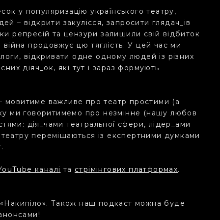
ок у популяризацію українського театру,
ей – відкрити закулісся, запросити глядач_ів
оки репресій та цензури залишили свій відбиток
 війна продовжує цю тяглість. У цей час ми
алоги, відкривати одне одному людей із різних
сних діяч_ок, які тут і зараз формують
– мовитиме важливе про театр простими (а
ску ми говоритимемо про незмінне (нашу любов
остями: дія_чами театральної сфери, лідер_ами
 театру перемішаються із експертними думками
у.
YouTube каналі
та
стрімінгових платформах
.
 «Накипіло». Також наш подкаст можна буде
 анонсами!