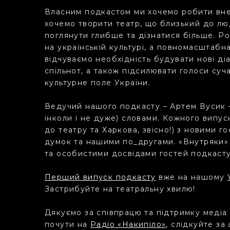
Власним подкастом ми хочемо робити внес
хочемо творити театр, що близький до люд
поглянути глибше та дізнатися більше. Р
на українській культурі, а повномасштабна
відчуваємо необхідність будувати нові ді
спільнот, а також підсилювати голоси суча
культурне поле України.
Ведучий нашого подкасту – Артем Вусик 
інколи і не дуже) словами. Кожного випу
до театру та Харкова, звісно!) з новими г
думок та нашими по_другами. «Внутряки»
та особистими досвідами гостей подкаст
Перший випуск подкасту
вже на нашому
Застрибуйте на театральну хвилю!
Дякуємо за співпрацю та підтримку медіа
почути на
Радіо «Накипіло»
, слідкуйте за