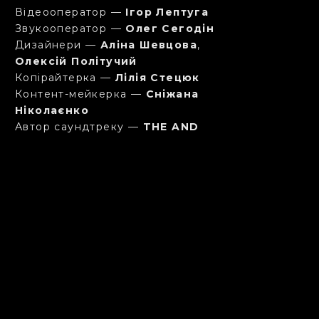
Відеооператор —
Ігор Лептуга
Звукооператор —
Олег Сегодін
Дизайнери —
Аліна Шевцова
,
Олексій Політучий
Копірайтерка —
Лілія Стецюк
Контент-мейкерка —
Сніжана
Ніколаєнко
Автор саундтреку —
THE AND