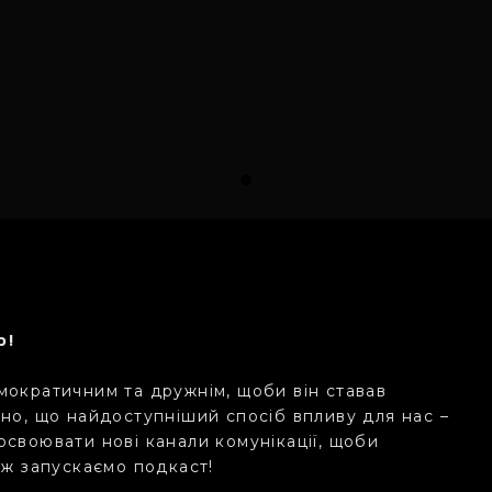
р!
мократичним та дружнім, щоби він ставав
дно, що найдоступніший спосіб впливу для нас –
освоювати нові канали комунікації, щоби
ож запускаємо подкаст!