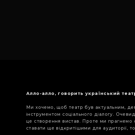
Алло-алло, говорить український теат
Ми хочемо, щоб театр був актуальним, де
інструментом соціального діалогу. Очеви
це створення вистав. Проте ми прагнемо 
ставати ще відкритішими для аудиторії, т