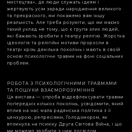
мистецтва», де люди служать ідеям і
жертвують усім заради народження великого
та прекрасного, ми покажемо вам іншу
реальність. Але треба розуміти, що ми маємо
такий уклад не тому, що є група злих людей,
які бажають зробити з театру релігію. Жорстка
ідеологія та релігійні мотиви проросли в
театрі крізь декілька поколінь і мають в своїй
основі психологічні травми на фоні соціальних
проблем.
РОБОТА З ПСИХОЛОГІЧНИМИ ТРАВМАМИ
ТА ПОШУКИ ВЗАЄМОРОЗУМІННЯ
Ця вистава — спроба відрефлексувати травми
попередніх кількох поколінь, усвідомити, який
вплив на нас мала радянська політика з її
цензурою, репресіями, Голодомором, як
вплинула на психіку Друга Світова Війна, і що
ми можемо зробити з цим досвідом.