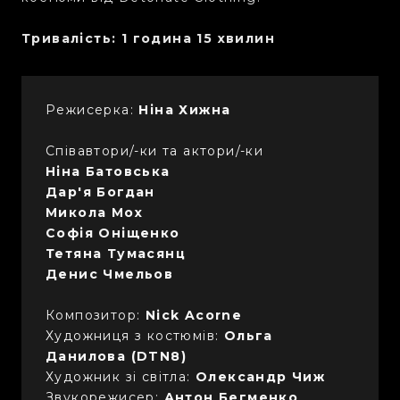
Тривалість: 1 година 15 хвилин
Режисерка:
Ніна Хижна
Cпівавтори/-ки та актори/-ки
Ніна Батовська
Дар'я Богдан
Микола Мох
Софія Оніщенко
Тетяна Тумасянц
Денис Чмельов
Композитор:
Nick Acorne
Художниця з костюмів:
Ольга
Данилова (DTN8)
Художник зі світла:
Олександр Чиж
Звукорежисер:
Антон Бегменко