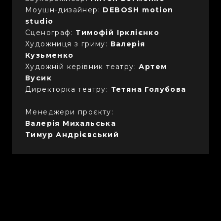
Моушн-дизайнер:
DEBOSH motion
studio
Сценограф:
Тимофій Ірклієнко
Художниця з гриму:
Валерія
Кузьменко
Художній керівник театру:
Артем
Вусик
Директорка театру:
Тетяна Голубова
Менеджери проєкту:
Валерія Михальська
Тимур Андрієвський