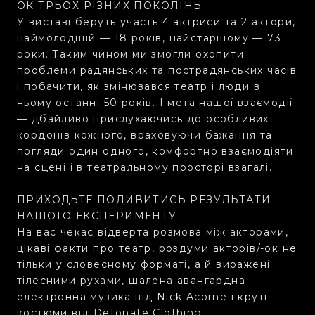
ОК ТРЬОХ РIЗНИХ ПОКОЛІНЬ
У виставі беруть участь 4 актриси та 2 актори,
наймолодшій — 18 років, найстаршому — 73
роки. Таким чином ми змогли охопити
проблеми радянських та пострадянських часів
і побачити, як змінювався театр і люди в
ньому останні 50 років. І мета нашої взаємодії
— дбайливо прислухаючись до особливих
кордонів кожного, враховуючи бажання та
погляди один одного, комфортно взаємодіяти
на сцені і в театральному просторі взагалі.
ПРИХОДЬТЕ ПОДИВИТИСЬ РЕЗУЛЬТАТИ
НАШОГО ЕКСПЕРИМЕНТУ
На вас чекає відверта розмова між акторами,
цікаві факти про театр, роздуми акторів/-ок не
тільки у словесному форматі, а й виражені
тілесними рухами, шалена авангардна
електронна музика від Nick Acorne і круті
костюми від Detonate Clothing.