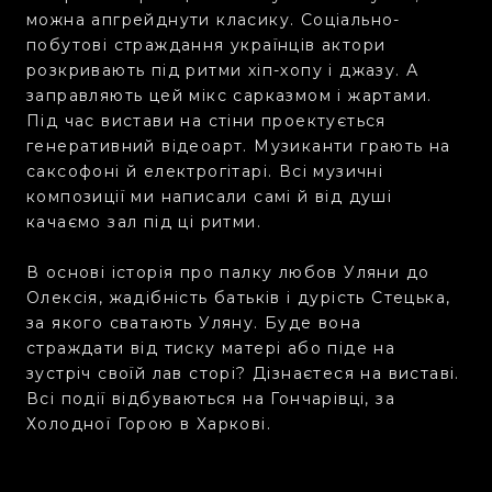
можна апгрейднути класику. Соціально-
побутові страждання українців актори
розкривають під ритми хіп-хопу і джазу. А
заправляють цей мікс сарказмом і жартами.
Під час вистави на стіни проектується
генеративний відеоарт. Музиканти грають на
саксофоні й електрогітарі. Всі музичні
композиції ми написали самі й від душі
качаємо зал під ці ритми.
В основі історія про палку любов Уляни до
Олексія, жадібність батьків і дурість Стецька,
за якого сватають Уляну. Буде вона
страждати від тиску матері або піде на
зустріч своїй лав сторі? Дізнаєтеся на виставі.
Всі події відбуваються на Гончарівці, за
Холодної Горою в Харкові.