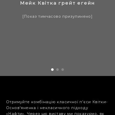
Мейк Квітка грейт егейн
[Показ тимчасово призупинено]
Отримуйте комбінацію класичної п'єси Квітки-
Основ'яненка і некласичного підходу
«Нафти». Через цю виставу ми показуємо, як