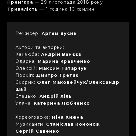
Прем'єра
— 29 листопада 2018 року
Тривалість
— 1 година 10 хвилин
Режисер:
Артем Вусик
Актори та акторки:
Канзюба:
Андрій Ванєєв
Одарка:
Марина Кравченко
Олексій:
Максим Татарчук
Прокіп:
Дмитро Третяк
Скорик:
Олег Маковейчук/Олександр
Шай
Стецько:
Андрій Хіль
Уляна:
Катерина Любченко
Хореографка:
Ніна Хижна
Музиканти:
Станіслав Кононов,
Сергій Савенко