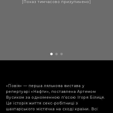
[Показ тимчасово призупинено]
«Повія» — перша лялькова вистава у
репертуарі «Нафти», поставлена Артемом
Вусиком за одноіменною п'єсою Ігоря Білиця.
Це історія життя секс-робітниці з
шахтарського містечка на сході країни. Всі