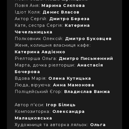
Повія Аня:
Марина Слєпова
Ідіот Коля:
Денис Власов
Актор Сергій:
Дмитро Береза
Катя, сестра Сергія:
Катерина
Чечельницька
Полковник Олексій:
Дмитро Буковцев
Женя, колишня власниця кафе:
Катерина Авдієнко
Ріелторша Ольга:
Дмитро Письменний
Марта, дочка ріелторши:
Анастасія
Бочерова
Вдова Марія:
Олена Кутицька
Люда, віруюча:
Анна Мамонова
Поліцейський Єгор:
Владислав Ванжа
Автор п'єси:
Ігор Білиць
Композиторка:
Олександра
Малацковська
Художниця та авторка ляльок:
Ольга