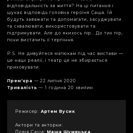
відповідальність за життя? На ці питання і
шукає відповідь головна героїня Саша. Їй
будуть заважати та допомагати, засуджувати
та схвалювати, використовувати та
підтримувати. Але до якихось пір.. До тих пір,
поки вистачить її терпіння.
P.S. Не дивуйтеся матюкам під час вистави —
це наші реалії, і театр це не збирається
приховувати.
Прем'єра
— 22 липня 2020
Тривалість
— 1 година 20 хвилин
Режисер:
Артем Вусик
Актори та акторки:
Повія Саша:
Маша Шумяцька