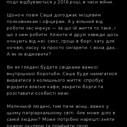
події відбуваються у 2016 році, в часи війни.
Щоночі повія Саша догоджає місцевим
полковникам і офіцерам. А у вільний від
роботи час міркує — за що їй життя то таке, і
що з ним робити. Клієнти й друзі завжди щось
очікують від неї: секс, гроші в борг, хату для
ночівлі, ласку та просто сигарети. І вона дає...
А як їм відмовити?
Ви як глядачі будете свідками важкої
внутрішньої боротьби. Саша буде намагатися
вирватися з колишнього життя: спробує
відкрити власне кафе, закрити борги та
розставити особисті межі.
Маленькій людині, тим паче жінці, важко у
цьому патріархальному світі. Але може діло в
самій людині? Може потрібно нарешті зняти
рожеві окуляри та прийняти свою