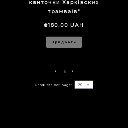
квиточки Харківских
трамваїв"
₴180,00 UAH
Придбати
1
Products per page: